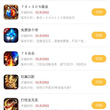
７６＋３０％吸血
详情
开服时间：
01月/29日
版本介绍：
暴击＋２０％１１５倍攻赤月
免费算个球
详情
开服时间：
01月/29日
版本介绍：
进服送宝宝，宠物免费领，不花？免费通关！
７６合击
详情
开服时间：
01月/29日
版本介绍：
三职业召唤圣兽，真气无CD，5秒烈火
狂飙沉默
详情
开服时间：
01月/29日
版本介绍：
强哥只手遮天!带你做大佬?
打怪送充直
详情
开服时间：
01月/29日