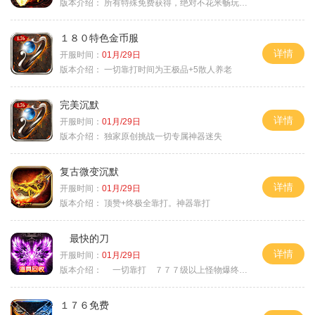
版本介绍：
所有特殊免费获得，绝对不花米畅玩所有地图
１８０特色金币服
详情
开服时间：
01月/29日
版本介绍：
一切靠打时间为王极品+5散人养老
完美沉默
详情
开服时间：
01月/29日
版本介绍：
独家原创挑战一切专属神器迷失
复古微变沉默
详情
开服时间：
01月/29日
版本介绍：
顶赞+终极全靠打。神器靠打
最快的刀
详情
开服时间：
01月/29日
版本介绍：
一切靠打 ７７７级以上怪物爆终极
１７６免费