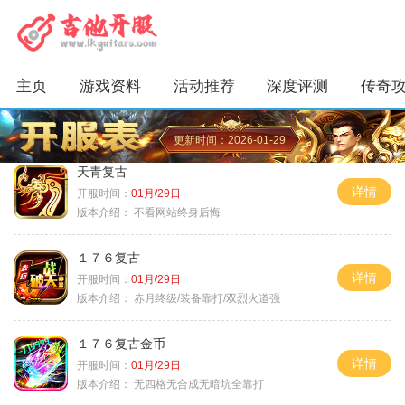
主页
游戏资料
活动推荐
深度评测
传奇
更新时间：2026-01-29
天青复古
详情
开服时间：
01月/29日
版本介绍：
不看网站终身后悔
１７６复古
详情
开服时间：
01月/29日
版本介绍：
赤月终级/装备靠打/双烈火道强
１７６复古金币
详情
开服时间：
01月/29日
版本介绍：
无四格无合成无暗坑全靠打