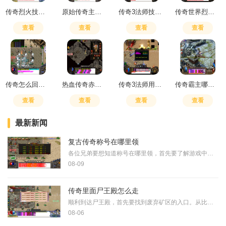
传奇烈火技能怎么拖出来的
原始传奇主宰武器能爆出来么
传奇3法师技能天火之怒选择
传奇世界烈焰使多少级召唤
查看
查看
查看
查看
传奇怎么回城在本地图
热血传奇赤月哪些怪爆装备
传奇3法师用啥技能
传奇霸主哪里打装备技能
查看
查看
查看
查看
最新新闻
复古传奇称号在哪里领
各位兄弟要想知道称号在哪里领，首先要了解游戏中的几个关键地点。通常主城的安全区是领取称号的重要场所，你会在那里找到一个专门的称号管理员NPC，他负责处理所有与称号相关
08-09
传奇里面尸王殿怎么走
顺利到达尸王殿，首先要找到废弃矿区的入口。从比奇城正右方出发，可以找到一个坐标在664,214的废矿入口，这里是通往尸王殿的第一站。进入矿区后需要特别注意路线选择，在第一个
08-06