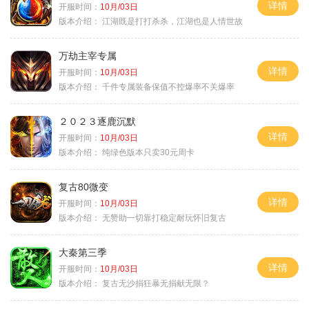
详情
开服时间：
10月/03日
版本介绍：
江湖既是打打杀杀，江湖也是人情世故
万劫主宰专属
详情
开服时间：
10月/03日
版本介绍：
千件专属装备保值不控爆率不关爆率
２０２３逐鹿沉默
详情
开服时间：
10月/03日
版本介绍：
纯绿色版本只卖30元周卡
复古80微变
详情
开服时间：
10月/03日
版本介绍：
无赞助一切靠打稳定耐玩怀旧复古
大秦第三季
详情
开服时间：
10月/03日
版本介绍：
复古无沙捐狂暴无捐献无限？