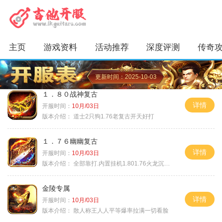
主页
游戏资料
活动推荐
深度评测
传奇
更新时间：2025-10-03
１．８０战神复古
详情
开服时间：
10月/03日
版本介绍：
道士2只狗1.76老复古开天好打
１．７６幽幽复古
详情
开服时间：
10月/03日
版本介绍：
全部靠打.内置挂机1.801.76火龙沉默微变
金陵专属
详情
开服时间：
10月/03日
版本介绍：
散人称王人人平等爆率拉满一切看脸