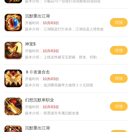
版本介绍：
小极品+5一切靠打自动捡取自动回収
沉默重出江湖
详情
开服时间：
10月/03日
版本介绍：
江湖既是打打杀杀，江湖也是人情世故
神宠$
详情
开服时间：
10月/03日
版本介绍：
上线送终极宝宝群麻、群攻、切割、吸血
８０攻速合击
详情
开服时间：
10月/03日
版本介绍：
低消费高爆率大激情２０元回馈
幻想沉默单职业
详情
开服时间：
10月/03日
版本介绍：
暗黑迷失专属沉默攻速
沉默重出江湖