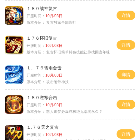
１８０战神复古
详情
开服时间：
10月/03日
版本介绍：
复古独家全部靠打
１７６怀旧复古
详情
开服时间：
10月/03日
版本介绍：
复古怀旧简单特色技能让你找回当年味
⒈、７６雪雨合击
详情
开服时间：
10月/03日
版本介绍：
攻击附带神技
１８０逆寒合击
详情
开服时间：
10月/03日
版本介绍：
散人追梦必爆终极绝无暗坑永久？
１.７６天之复古
详情
开服时间：
10月/03日