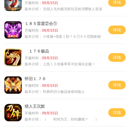
详情
开服时间：
09月/15日
版本介绍：
无假人无内服无暗坑百姓消费散人首选
１８５雷霆②合①
详情
开服时间：
09月/15日
版本介绍：
小怪爆+⑨套１秒７６刀９５范围捡物
１７６极品
详情
开服时间：
09月/15日
版本介绍：
上线１０倍爆率零冲全满玩全服一
怀旧１.７６
详情
开服时间：
09月/15日
版本介绍：
经典怀旧小极品保值纯散人
猎人王沉默
详情
开服时间：
09月/15日
版本介绍：
（ 时间为王，轻松赚烟？ ）