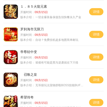
１．８５火龍元素
详情
开服时间：
09月/15日
版本介绍：
一切全爆装备保值告别快餐永久产金
罗刹海市无限刀
详情
开服时间：
09月/15日
版本介绍：
自动？免费挂机超多地图简单耐玩
帝尊轻中变
详情
开服时间：
09月/15日
版本介绍：
谁都有可能是黑马逆袭就在下只怪
召唤之皇
详情
开服时间：
09月/15日
版本介绍：
无等级玩法宠物群殴BOSS技能BUFF铭文B
希望传奇
详情
开服时间：
09月/15日