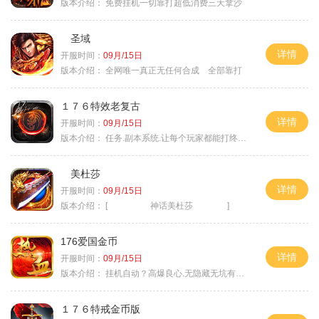
版本介绍：
免费挂机一切靠打超低消费三天拿沙
圣域
详情
开服时间：
09月/15日
版本介绍：
全网唯一真正无任何合成 全部靠打
１７６特效老复古
详情
开服时间：
09月/15日
版本介绍：
任务.副本系统.让每个玩家都能打终极BOSS
美杜莎
详情
开服时间：
09月/15日
版本介绍：
[ 神话美杜莎 ]
176爱国金币
详情
开服时间：
09月/15日
版本介绍：
挂机自动？高爆良心.无隐藏无坑有时间就是
１７６特戒金币版