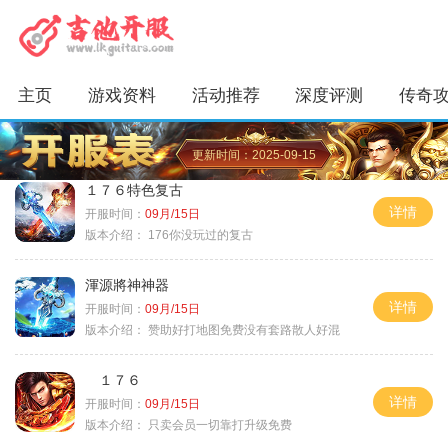
主页
游戏资料
活动推荐
深度评测
传奇
更新时间：2025-09-15
１７６特色复古
详情
开服时间：
09月/15日
版本介绍：
176你没玩过的复古
渾源將神神器
详情
开服时间：
09月/15日
版本介绍：
赞助好打地图免费没有套路散人好混
１７６
详情
开服时间：
09月/15日
版本介绍：
只卖会员一切靠打升级免费