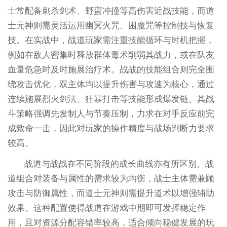
士常配备刺杀剑术、野蛮冲撞等高伤害近战技能，而道
士元神则需灵活运用幽冥火咒、困魔咒等控制技与恢复
技。在实战中，战道玩家需注重技能循环与时机把握，
例如在敌人密集时释放群体毒术削弱其战力，或在队友
血量危急时及时施展治疗术。战战的技能组合则完全围
绕攻击优化，双主体均以提升伤害与攻速为核心，通过
连续施展烈火剑法、狂暴打击等技能形成爆发链。其战
斗策略强调先发制人与节奏压制，力求在对手反应前完
成致命一击，因此对玩家的操作精度与战场判断力要求
较高。
战道与战战在不同阶段的成长曲线亦有所区别。战
道组合对装备与属性的需求较为均衡，战士主体需兼顾
攻击与防御属性，而道士元神则需提升道术以增强辅助
效果。这种配置使得战道在游戏中期即可发挥稳定作
用，且对资源分配容错率较高，适合倾向稳健发展的玩