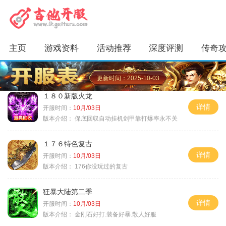
主页
游戏资料
活动推荐
深度评测
传奇
更新时间：2025-10-03
１８０新版火龙
详情
开服时间：
10月/03日
版本介绍：
保底回収自动挂机剑甲靠打爆率永不关
１７６特色复古
详情
开服时间：
10月/03日
版本介绍：
176你没玩过的复古
狂暴大陆第二季
详情
开服时间：
10月/03日
版本介绍：
金刚石好打.装备好暴.散人好服