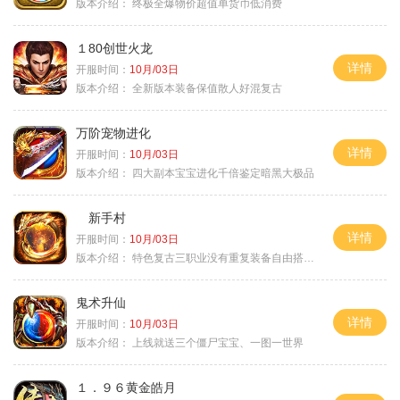
版本介绍：
终极全爆物价超值单货币低消费
１80创世火龙
详情
开服时间：
10月/03日
版本介绍：
全新版本装备保值散人好混复古
万阶宠物进化
详情
开服时间：
10月/03日
版本介绍：
四大副本宝宝进化千倍鉴定暗黑大极品
新手村
详情
开服时间：
10月/03日
版本介绍：
特色复古三职业没有重复装备自由搭配私
鬼术升仙
详情
开服时间：
10月/03日
版本介绍：
上线就送三个僵尸宝宝、一图一世界
１．９６黄金皓月