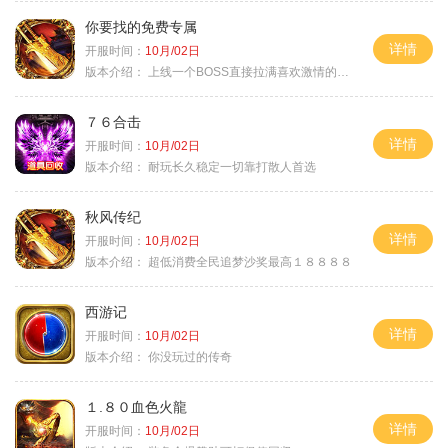
你要找的免费专属
详情
开服时间：
10月/02日
版本介绍：
上线一个BOSS直接拉满喜欢激情的朋友进
７６合击
详情
开服时间：
10月/02日
版本介绍：
耐玩长久稳定一切靠打散人首选
秋风传纪
详情
开服时间：
10月/02日
版本介绍：
超低消费全民追梦沙奖最高１８８８８
西游记
详情
开服时间：
10月/02日
版本介绍：
你没玩过的传奇
１.８０血色火龍
详情
开服时间：
10月/02日