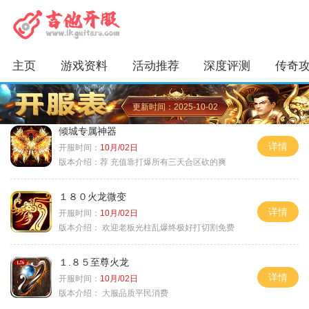
主页
游戏资料
活动推荐
深度评测
传奇
更新时间：2025-10-02
倾城专属神器
详情
开服时间：
10月/02日
版本介绍：
荐 充值靠打爆所有三天合区砍的爽
１８０火龙微变
详情
开服时间：
10月/02日
版本介绍：
欢迎老板光柱乱爆终极好打切割免费
１.８５至尊火龙
详情
开服时间：
10月/02日
版本介绍：
大服品质平民消费