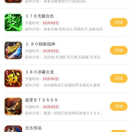
版本介绍：
装备全爆赞助可打保值回収
１７６无极合击
详情
开服时间：
10月/02日
版本介绍：
装备全爆.轻松运九.等级好升.自捡自回
１.８０独家战神
详情
开服时间：
10月/02日
版本介绍：
无沙捐.无顶榜.无主播.无隐藏.无演员
１８０冰啸火龙
详情
开服时间：
10月/02日
版本介绍：
自动捡取良心好服剑甲全爆长久激情
超变ＢＴＳＳＳＳ
详情
开服时间：
10月/02日
版本介绍：
极速一秒⑩刀倍攻神器攻速９９９９①挑
太古传说