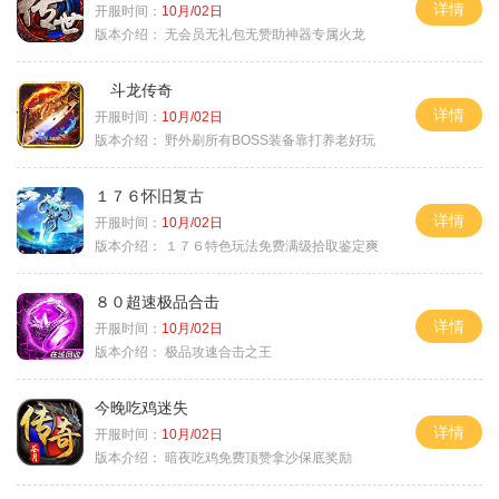
详情
开服时间：
10月/02日
版本介绍：
无会员无礼包无赞助神器专属火龙
斗龙传奇
详情
开服时间：
10月/02日
版本介绍：
野外刷所有BOSS装备靠打养老好玩
１７６怀旧复古
详情
开服时间：
10月/02日
版本介绍：
１７６特色玩法免费满级拾取鉴定爽
８０超速极品合击
详情
开服时间：
10月/02日
版本介绍：
极品攻速合击之王
今晚吃鸡迷失
详情
开服时间：
10月/02日
版本介绍：
暗夜吃鸡免费顶赞拿沙保底奖励