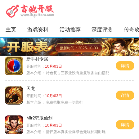
主页
游戏资料
活动推荐
深度评测
传奇
更新时间：2025-10-03
新手村专属
详情
开服时间：
10月/03日
版本介绍：
特色复古三职业没有重复装备自由搭配
天龙
详情
开服时间：
10月/03日
版本介绍：
免费拾取免费一切靠打
Mir2韩版仙剑
详情
开服时间：
10月/03日
版本介绍：
情怀版本真实全爆绿色无坑长期耐玩