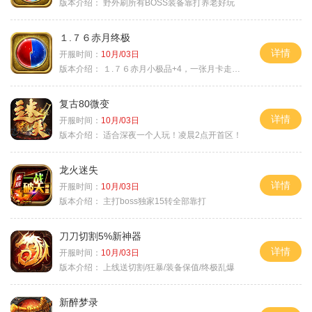
版本介绍：
野外刷所有BOSS装备靠打养老好玩
１.７６赤月终极
详情
开服时间：
10月/03日
版本介绍：
１.７６赤月小极品+4，一张月卡走天涯b
复古80微变
详情
开服时间：
10月/03日
版本介绍：
适合深夜一个人玩！凌晨2点开首区！
龙火迷失
详情
开服时间：
10月/03日
版本介绍：
主打boss独家15转全部靠打
刀刀切割5%新神器
详情
开服时间：
10月/03日
版本介绍：
上线送切割/狂暴/装备保值/终极乱爆
新醉梦录