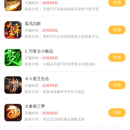
详情
开服时间：
10月/03日
版本介绍：
充值可打装备保值真实追梦小资天堂
鸾鸟沉默
详情
开服时间：
10月/03日
版本介绍：
赞助可打自动拾取茴收不卖装备半公益服
1.70复古小极品
详情
开服时间：
10月/03日
版本介绍：
小极品充值可打纯净复古内置挂机
８０星王合击
详情
开服时间：
10月/03日
版本介绍：
装备保值爆率全开长久稳定
大秦第三季
详情
开服时间：
10月/03日
版本介绍：
复古无沙捐狂暴无捐献无限