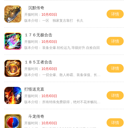
沉默传奇
详情
开服时间：
10月/03日
版本介绍：
一区 独家复古靠打 长久
１７６无极合击
详情
开服时间：
10月/03日
版本介绍：
装备全爆.轻松运九.等级好升.自捡自回
１８５王者合击
详情
开服时间：
10月/03日
版本介绍：
一切全爆、散人称霸、装备保值、长期耐玩
打怪送充直
详情
开服时间：
10月/03日
版本介绍：
所有特殊免费获得，绝对不花米畅玩所有地图
斗龙传奇
详情
开服时间：
10月/03日