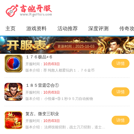
主页
游戏资料
活动推荐
深度评测
传奇
更新时间：2025-10-03
１７６极品+６
详情
开服时间：
10月/03日
版本介绍：
荐 纯散人都爱玩的１．７６金币
１８５雷霆②合①
详情
开服时间：
10月/03日
版本介绍：
小怪爆+⑨１秒９５刀自动捡物
复古。微变三职业
详情
开服时间：
10月/03日
版本介绍：
法师技能切割，战士刀刀切割，道士宠物秒怪