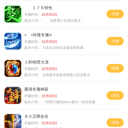
１７６特色
详情
开服时间：
10月/03日
版本介绍：
‘ 追梦感十足耐玩复古、、 ’
> >玲瓏专属≯
详情
开服时间：
10月/03日
版本介绍：
只卖会员纯元宝服全部靠暴
１80创世火龙
详情
开服时间：
10月/03日
版本介绍：
全新版本装备保值散人好混复古
最强专属神器
详情
开服时间：
10月/03日
版本介绍：
一切靠打随机Boss.横扫一切垃圾服
８０王牌合击
详情
开服时间：
10月/03日