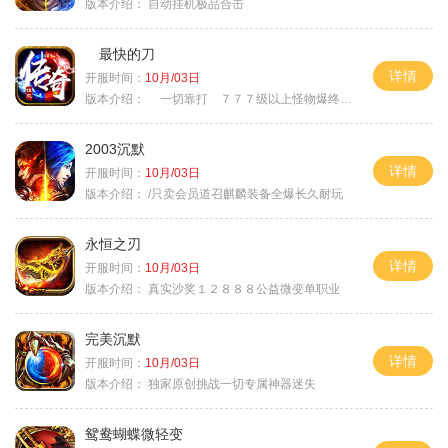
版本介绍：
自动挂机极品合击
最快的刀
详情
开服时间：
10月/03日
版本介绍：
一切靠打 ７７７级以上怪物爆终极
2003沉默
详情
开服时间：
10月/03日
版本介绍：
/只卖会员道召麒麟装备全爆长久耐玩
永恒之刃
详情
开服时间：
10月/03日
版本介绍：
真实沙奖１２８８８公益微变单职业
完美沉默
详情
开服时间：
10月/03日
版本介绍：
独家原创挑战一切专属神器迷失
鸳鸯蝴蝶微轻变