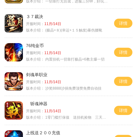
版本介绍：
一切靠打无合成，进服三分钟，好玩一整年。
３７裁决
详情
开服时间：
11月/14日
版本介绍：
(极品+８)(幸运+１５触发)暴伤腰靴
76纯金币
详情
开服时间：
11月/14日
版本介绍：
内置挂机一切靠打极品+6教主爆一切
剑魂单职业
详情
开服时间：
11月/14日
版本介绍：
沙奖8888沙捐免费顶赞免费自动挂
斩魂神器
详情
开服时间：
11月/14日
版本介绍：
1零门槛打保值 送挂机捡物 三天合区
上线送２００充值