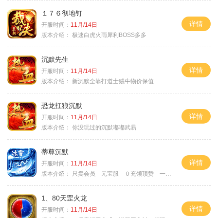
１７６彻地钉
详情
开服时间：
11月/14日
版本介绍：
极速白虎火雨犀利BOSS多多
沉默先生
详情
开服时间：
11月/14日
版本介绍：
新沉默全靠打道士贼牛物价保值
恐龙扛狼沉默
详情
开服时间：
11月/14日
版本介绍：
你没玩过的沉默嘟嘟武易
蒂尊沉默
详情
开服时间：
11月/14日
版本介绍：
只卖会员 元宝服 ０充领顶赞 一切靠打
1、80天罡火龙
详情
开服时间：
11月/14日