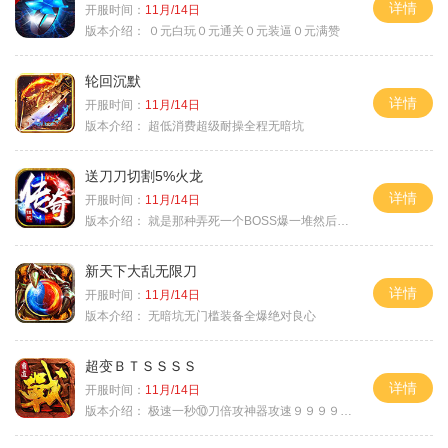
详情
开服时间：
11月/14日
版本介绍：
０元白玩０元通关０元装逼０元满赞
轮回沉默
详情
开服时间：
11月/14日
版本介绍：
超低消费超级耐操全程无暗坑
送刀刀切割5%火龙
详情
开服时间：
11月/14日
版本介绍：
就是那种弄死一个BOSS爆一堆然后就起飞
新天下大乱无限刀
详情
开服时间：
11月/14日
版本介绍：
无暗坑无门槛装备全爆绝对良心
超变ＢＴＳＳＳＳ
详情
开服时间：
11月/14日
版本介绍：
极速一秒⑩刀倍攻神器攻速９９９９①挑