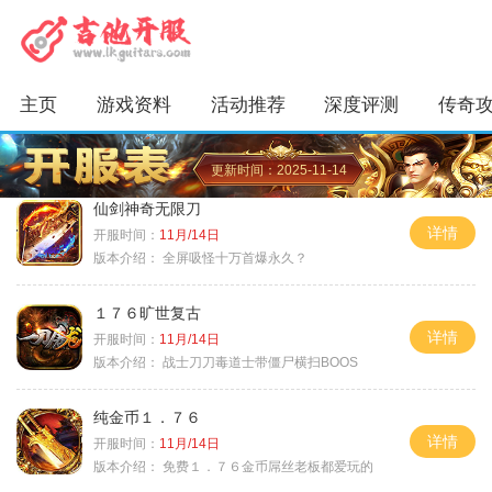
主页
游戏资料
活动推荐
深度评测
传奇
更新时间：2025-11-14
仙剑神奇无限刀
详情
开服时间：
11月/14日
版本介绍：
全屏吸怪十万首爆永久？
１７６旷世复古
详情
开服时间：
11月/14日
版本介绍：
战士刀刀毒道士带僵尸横扫BOOS
纯金币１．７６
详情
开服时间：
11月/14日
版本介绍：
免费１．７６金币屌丝老板都爱玩的